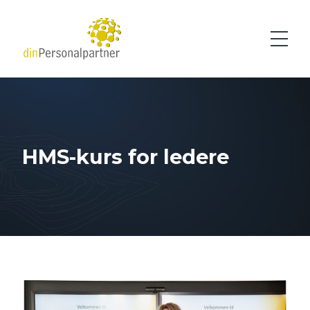
Gå
Gå
til
til
hovedinnhold
søk
Meny
HMS-kurs for ledere